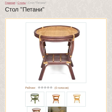
Главная
\
Столы
\ Стол "Петани"
Стол "Петани"
Рейтинг:
(0 голосов)