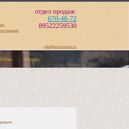
отдел продаж
:
670-48-72
89522259530
од
гистрация
info@lacresmebel.ru
сборка
Оплата
довало.