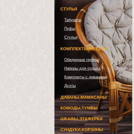
СТУЛЬЯ
Табуреты
Пуфы
Стулья
КОМПЛЕКТЫ МЕБЕЛИ
Обеденные группы
Наборы для отдыха
Комплекты с диванами
Дуэты
ДИВАНЫ,МАМАСАНЫ
КОМОДЫ,ТУМБЫ
ШКАФЫ,ЭТАЖЕРКИ
СУНДУКИ,КОРЗИНЫ