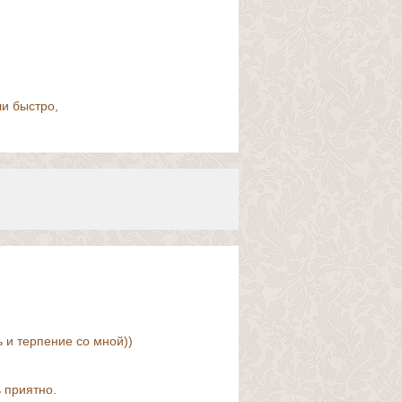
и быстро,
 и терпение со мной))
 приятно.