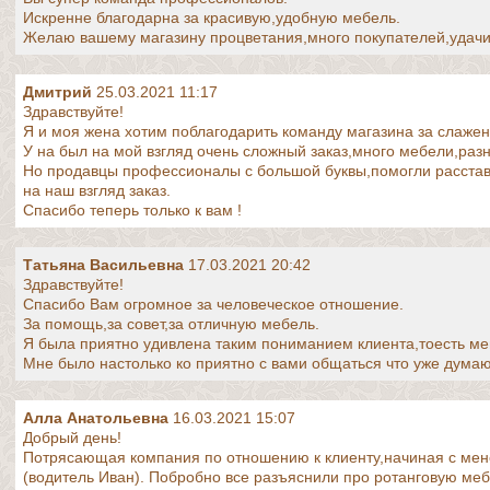
Искренне благодарна за красивую,удобную мебель.
Желаю вашему магазину процветания,много покупателей,удачи
Дмитрий
25.03.2021 11:17
Здравствуйте!
Я и моя жена хотим поблагодарить команду магазина за слажен
У на был на мой взгляд очень сложный заказ,много мебели,разн
Но продавцы профессионалы с большой буквы,помогли расстав
на наш взгляд заказ.
Спасибо теперь только к вам !
Татьяна Васильевна
17.03.2021 20:42
Здравствуйте!
Спасибо Вам огромное за человеческое отношение.
За помощь,за совет,за отличную мебель.
Я была приятно удивлена таким пониманием клиента,тоесть м
Мне было настолько ко приятно с вами общаться что уже думаю
Алла Анатольевна
16.03.2021 15:07
Добрый день!
Потрясающая компания по отношению к клиенту,начиная с мен
(водитель Иван). Побробно все разъяснили про ротанговую меб