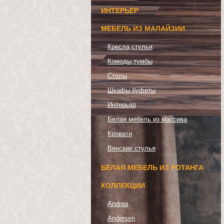
ИНТЕРЬЕР
МЕБЕЛЬ ИЗ МАЛАЙЗИИ
Кресла,стулья
Комоды,тумбы
Столы
Шкафы,буфеты
Интерьер
Белая мебель из массива
Кровати
Венские стулья
БЕЛАЯ МЕБЕЛЬ ИЗ РОТАНГА
КОЛЛЕКЦИИ
Andrea
Andersen