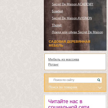
Secret De Maison ACADEMY
Бомбей
Secret De Maison AVIGNON
Thonet
Ложки для обуви Secret De Maison
САДОВАЯ ДЕРЕВЯННАЯ
МЕБЕЛЬ
Мебель из массива
Ротанг
Поиск по товарам
Читайте нас в
социальной сети