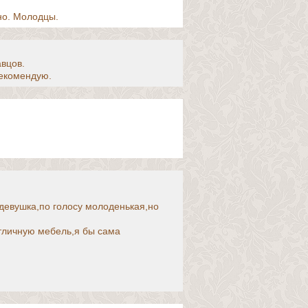
но. Молодцы.
вцов.
рекомендую.
девушка,по голосу молоденькая,но
тличную мебель,я бы сама