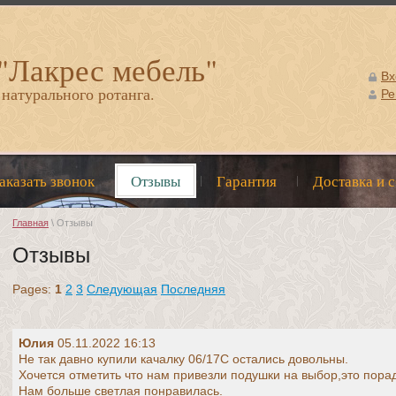
 "Лакрес мебель"
Вх
 натурального ротанга.
Ре
аказать звонок
Отзывы
Гарантия
Доставка и 
Главная
\ Отзывы
Отзывы
Pages:
1
2
3
Следующая
Последняя
Юлия
05.11.2022 16:13
Не так давно купили качалку 06/17С остались довольны.
Хочется отметить что нам привезли подушки на выбор,это пора
Нам больше светлая понравилась.