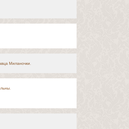
авца Миланочки.
ольны.