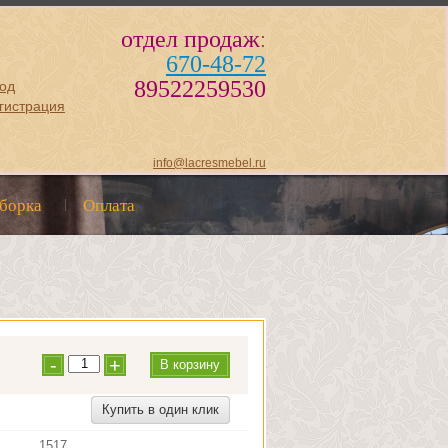
отдел продаж
:
670-48-72
89522259530
од
гистрация
info@lacresmebel.ru
сборка
Оплата
-
+
В корзину
Купить в один клик
1517