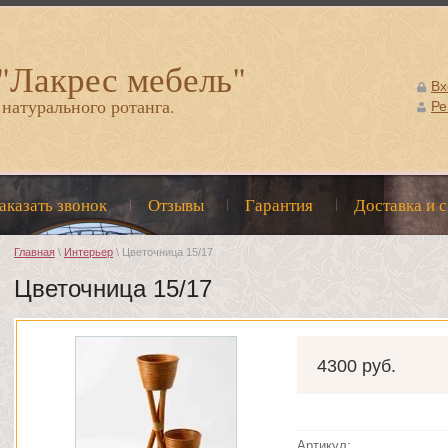
 "Лакрес мебель"
Вх
 натурального ротанга.
Ре
аказать звонок
Отзывы
Гарантия
Доставка и 
Главная
\
Интерьер
\ Цветочница 15/17
Цветочница 15/17
4300 руб.
Артикул: