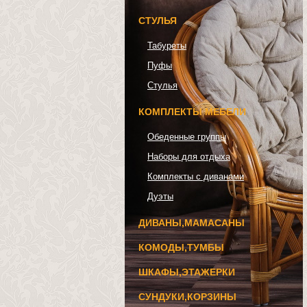
СТУЛЬЯ
Табуреты
Пуфы
Стулья
КОМПЛЕКТЫ МЕБЕЛИ
Обеденные группы
Наборы для отдыха
Комплекты с диванами
Дуэты
ДИВАНЫ,МАМАСАНЫ
КОМОДЫ,ТУМБЫ
ШКАФЫ,ЭТАЖЕРКИ
СУНДУКИ,КОРЗИНЫ