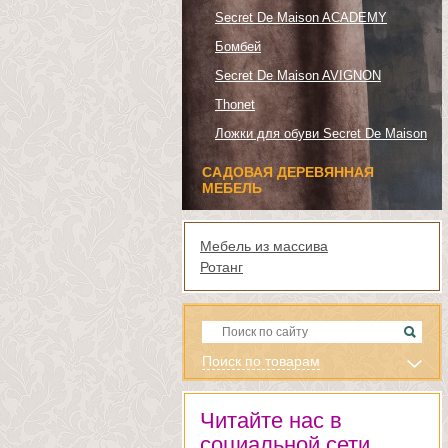
Secret De Maison ACADEMY
Бомбей
Secret De Maison AVIGNON
Thonet
Ложки для обуви Secret De Maison
САДОВАЯ ДЕРЕВЯННАЯ
МЕБЕЛЬ
Мебель из массива
Ротанг
Поиск по товарам
Читайте нас в
социальной сети